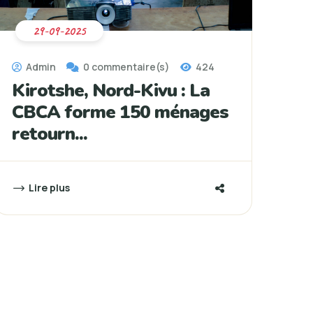
29-09-2025
Admin
0 commentaire(s)
424
Kirotshe, Nord-Kivu : La
CBCA forme 150 ménages
retourn...
Lire plus