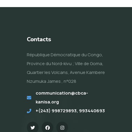
Contacts
République Démocratique du Congo,
Province du Nord-kivu ; Ville de Goma,
Quartier les Volcans, Avenue Kambere
Nzumuka James , n°028
communication@cbca-
kanisa.org
+(243) 998729893, 993440693