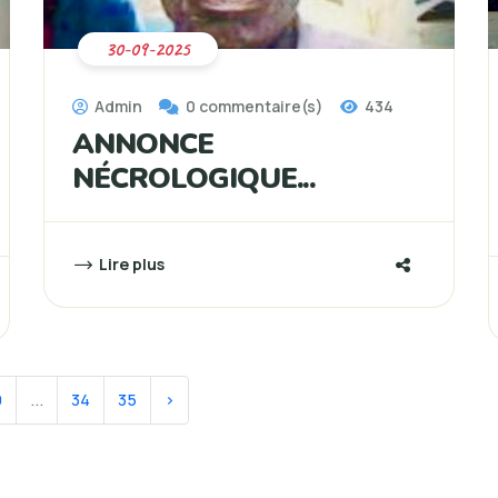
30-09-2025
Admin
0 commentaire(s)
434
ANNONCE
NÉCROLOGIQUE...
Lire plus
0
...
34
35
›