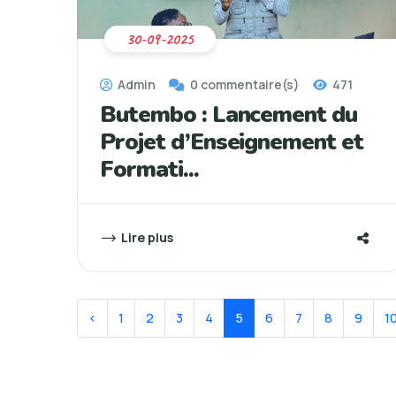
30-09-2025
Admin
0 commentaire(s)
471
Butembo : Lancement du
Projet d’Enseignement et
Formati...
Lire plus
‹
1
2
3
4
5
6
7
8
9
1