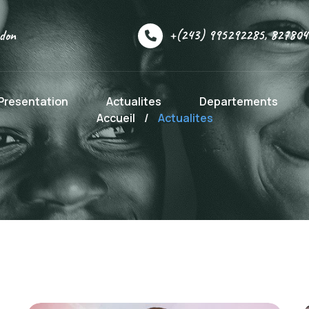
+(243) 995292285, 827804
 don
Presentation
Actualites
Departements
Accueil
/
Actualites