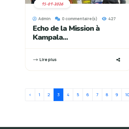
15-01-2026
Admin
0 commentaire(s)
427
Echo de la Mission à
Kampala...
Lire plus
‹
1
2
3
4
5
6
7
8
9
1