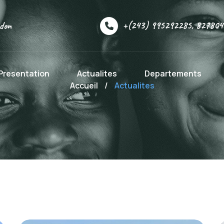
+(243) 995292285, 827804
 don
Presentation
Actualites
Departements
Accueil
/
Actualites