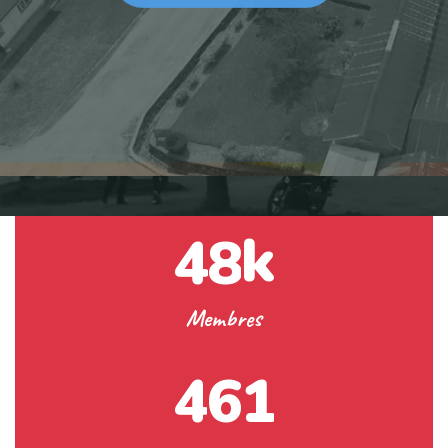
k
4
8
Membres
4
6
1