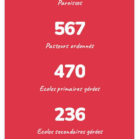
Paroisses
5
6
7
Pasteurs ordonnés
4
7
0
Ecoles primaires gérées
2
3
6
Ecoles secondaires gérées