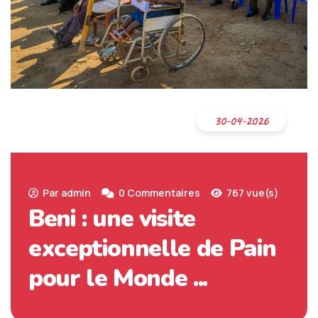
30-04-2026
Par admin
0 Commentaires
767 vue(s)
Beni : une visite
exceptionnelle de Pain
pour le Monde ...